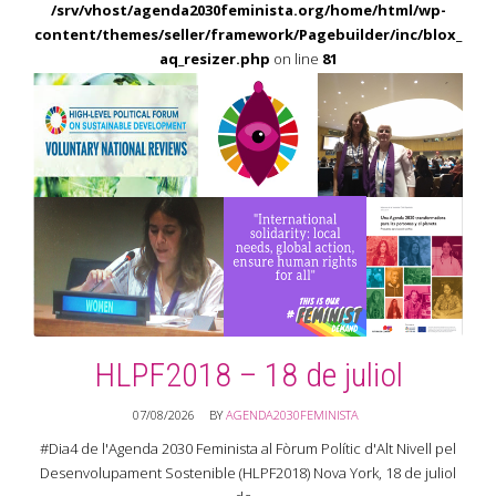
/srv/vhost/agenda2030feminista.org/home/html/wp-
content/themes/seller/framework/Pagebuilder/inc/blox_
aq_resizer.php
on line
81
HLPF2018 – 18 de juliol
07/08/2026
BY
AGENDA2030FEMINISTA
IN
ESDEVENIMENTS
,
ESPAIS CATALANS | CONSELL NACIONAL DONES DE
CATALUNYA
,
ESPAIS GLOBALS | MECANISME DE REVISIÓ I SEGUIMENT DE
#Dia4 de l'Agenda 2030 Feminista al Fòrum Polític d'Alt Nivell pel
L’AGENDA 2030 GLOBAL. HIGH LEVEL POLITICAL FORUM. NACIONS UNIDES.
Desenvolupament Sostenible (HLPF2018) Nova York, 18 de juliol
ECOSOC
,
ESPAIS GLOBALS | WOMEN MAJOR GROUP
,
QUÈ FEM
,
SIN
CATEGORÍA
,
WOMEN'S MAJOR GROUP