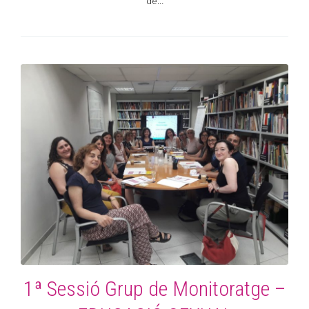
de…
1 COMMENT
0
1ª Sessió Grup de Monitoratge –